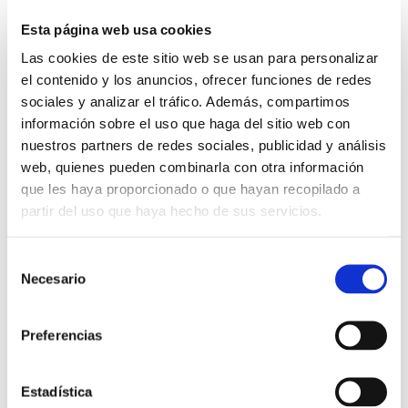
so beguiled and demoralized by the charms
Esta página web usa cookies
of pleasure of the moment.
Las cookies de este sitio web se usan para personalizar
el contenido y los anuncios, ofrecer funciones de redes
sociales y analizar el tráfico. Además, compartimos
información sobre el uso que haga del sitio web con
Client:
nuestros partners de redes sociales, publicidad y análisis
web, quienes pueden combinarla con otra información
Chad Wildermut
que les haya proporcionado o que hayan recopilado a
partir del uso que haya hecho de sus servicios.
Selección
Category:
Necesario
de
consentimiento
Preferencias
Portfolio
Estadística